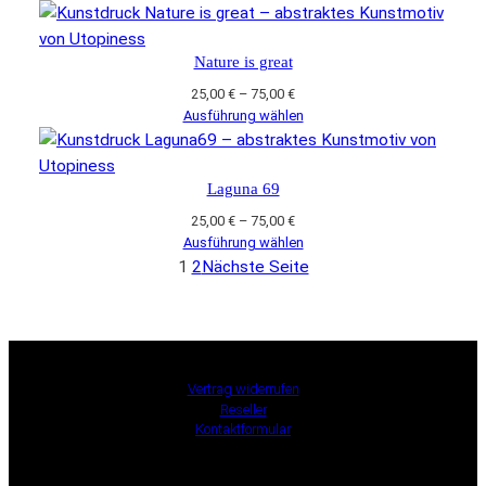
bis
75,00 €
Nature is great
Preisspanne:
25,00
€
–
75,00
€
25,00 €
Ausführung wählen
bis
75,00 €
Laguna 69
Preisspanne:
25,00
€
–
75,00
€
25,00 €
Ausführung wählen
bis
1
2
Nächste Seite
75,00 €
Vertrag widerrufen
Reseller
Kontaktformular