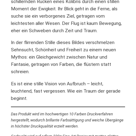
schillernden Rücken eines Kolibris durch einen stillen
M
Moment der Ewigkeit. Ihr Blick geht in die Ferne, als
e
suche sie ein verborgenes Ziel, getragen vom
n
leichtesten aller Wesen. Der Flug ist kaum Bewegung,
g
eher ein Schweben durch Zeit und Traum.
e
In der flirrenden Stille dieses Bildes verschmelzen
Sehnsucht, Schönheit und Freiheit zu einem neuen
Mythos: ein Gleichgewicht zwischen Natur und
Fantasie, getragen von Farben, die flüstern statt
schreien.
Es ist eine stille Vision von Aufbruch – leicht,
leuchtend, fast vergessen. Wie ein Traum der gerade
beginnt.
Das Produkt wird im hochwertigen 10 Farben Druckverfahren
hergestellt, wodurch brillante Farbsättigung und weiche Übergänge
in höchster Druckqualität erzielt werden.