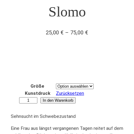
Slomo
Preisspanne:
25,00
€
–
75,00
€
25,00 €
bis
75,00 €
Größe
Kunstdruck
Zurücksetzen
S
In den Warenkorb
l
o
Sehnsucht im Schwebezustand
m
Eine Frau aus längst vergangenen Tagen reitet auf dem
o