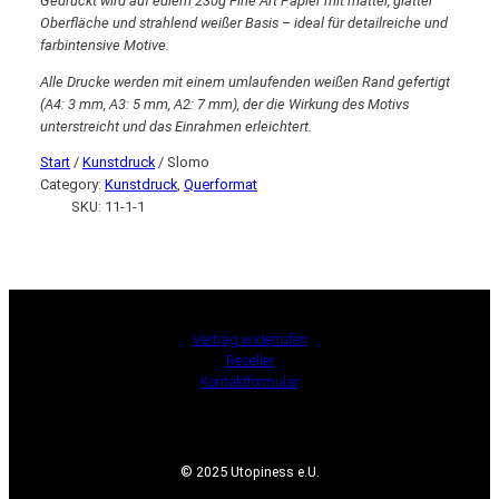
Gedruckt wird auf edlem 230g Fine Art Papier mit matter, glatter
Oberfläche und strahlend weißer Basis – ideal für detailreiche und
farbintensive Motive.
Alle Drucke werden mit einem umlaufenden weißen Rand gefertigt
(A4: 3 mm, A3: 5 mm, A2: 7 mm), der die Wirkung des Motivs
unterstreicht und das Einrahmen erleichtert.
Start
/
Kunstdruck
/ Slomo
Category:
Kunstdruck
, 
Querformat
SKU:
11-1-1
Vertrag widerrufen
Reseller
Kontaktformular
© 2025 Utopiness e.U.