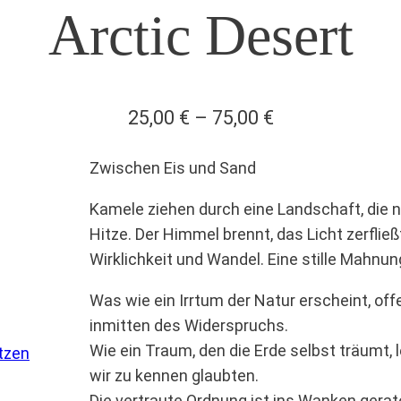
Arctic Desert
Preisspanne:
25,00
€
–
75,00
€
25,00 €
Zwischen Eis und Sand
bis
75,00 €
Kamele ziehen durch eine Landschaft, die nic
Hitze. Der Himmel brennt, das Licht zerflie
Wirklichkeit und Wandel. Eine stille Mahnun
Was wie ein Irrtum der Natur erscheint, of
inmitten des Widerspruchs.
Wie ein Traum, den die Erde selbst träumt, 
tzen
wir zu kennen glaubten.
Die vertraute Ordnung ist ins Wanken gerat