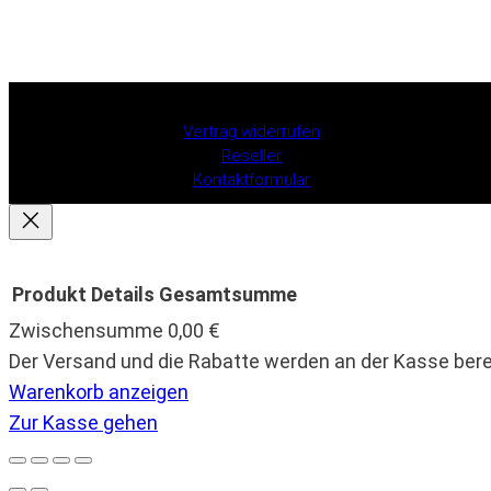
Vertrag widerrufen
Reseller
Kontaktformular
Produkt
Details
Gesamtsumme
Zwischensumme
0,00 €
Produkte
Der Versand und die Rabatte werden an der Kasse ber
Warenkorb anzeigen
im
Zur Kasse gehen
Warenkorb