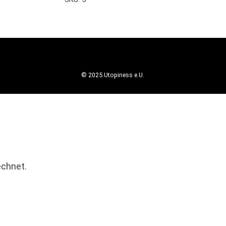
© 2025 Utopiness e.U.
echnet.