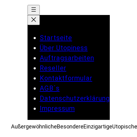
Zum
Inhalt
springen
Startseite
Über Utopiness
Auftragsarbeiten
Reseller
Kontaktformular
AGB´s
Datenschutzerklärung
Impressum
Außergewöhnliche
Besondere
Einzigartige
Utopisch