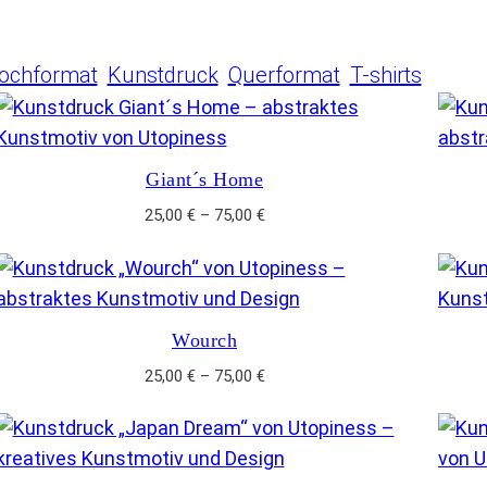
ochformat
Kunstdruck
Querformat
T-shirts
Giant´s Home
P
25,00
€
–
75,00
€
r
e
i
s
Wourch
s
p
P
25,00
€
–
75,00
€
a
r
n
e
n
i
e
s