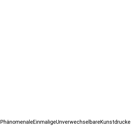
e
Phänomenale
Einmalige
Unverwechselbare
Kunstdrucke 